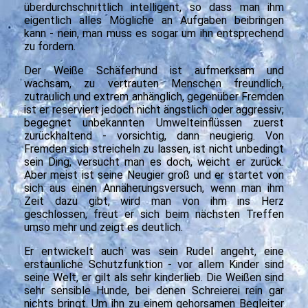
überdurchschnittlich intelligent, so dass man ihm
eigentlich alles Mögliche an Aufgaben beibringen
kann - nein, man muss es sogar um ihn entsprechend
zu fordern.
Der Weiße Schäferhund ist aufmerksam und
wachsam, zu vertrauten Menschen freundlich,
zutraulich und extrem anhänglich, gegenüber Fremden
ist er reserviert jedoch nicht ängstlich oder aggressiv;
begegnet unbekannten Umwelteinflüssen zuerst
zurückhaltend - vorsichtig, dann neugierig. Von
Fremden sich streicheln zu lassen, ist nicht unbedingt
sein Ding, versucht man es doch, weicht er zurück.
Aber meist ist seine Neugier groß und er startet von
sich aus einen Annäherungsversuch, wenn man ihm
Zeit dazu gibt, wird man von ihm ins Herz
geschlossen, freut er sich beim nächsten Treffen
umso mehr und zeigt es deutlich.
Er entwickelt auch was sein Rudel angeht, eine
erstaunliche Schutzfunktion - vor allem Kinder sind
seine Welt, er gilt als sehr kinderlieb. Die Weißen sind
sehr sensible Hunde, bei denen Schreierei rein gar
nichts bringt. Um ihn zu einem gehorsamen Begleiter