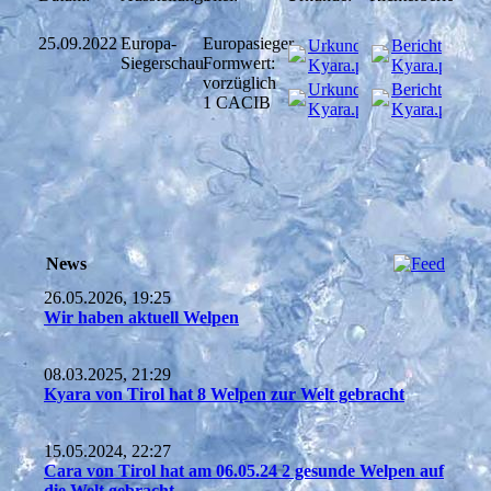
25.09.2022
Europa-
Europasieger
Urkunde Nr. 62
Bericht Nr. 62
Siegerschau
Formwert:
Kyara.pdf
(756.77KB)
Kyara.pdf
(54
vorzüglich
Urkunde Nr. 62
Bericht Nr. 62
1 CACIB
Kyara.pdf
(756.77KB)
Kyara.pdf
(54
News
26.05.2026, 19:25
Wir haben aktuell Welpen
08.03.2025, 21:29
Kyara von Tirol hat 8 Welpen zur Welt gebracht
15.05.2024, 22:27
Cara von Tirol hat am 06.05.24 2 gesunde Welpen auf
die Welt gebracht