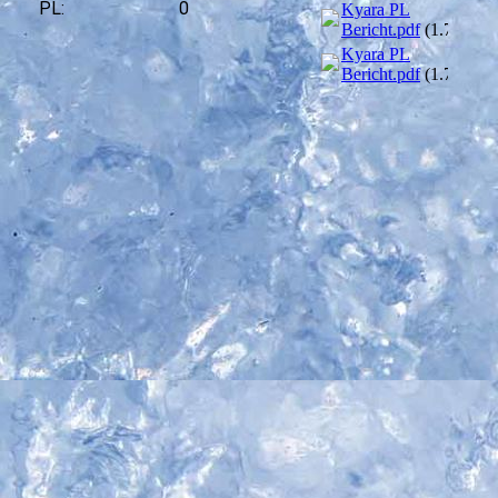
PL:
0
Kyara PL
Bericht.pdf
(1.76MB)
Kyara PL
Bericht.pdf
(1.76MB)