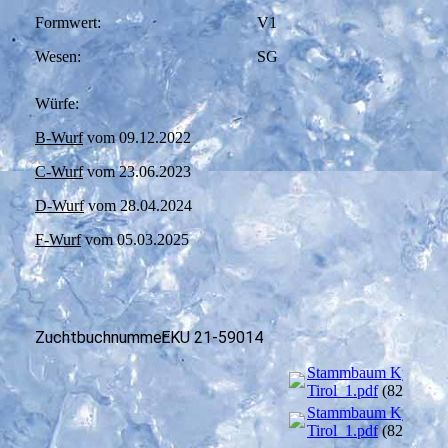
Formwert: V1
Wesen: SG
Würfe:
B-Wurf
vom 09.12.2022
C-Wurf
vom 23.06.2023
D-Wurf
vom 28.04.2024
F-Wurf
vom 05.03.2025
Zuchtbuchnummer:
EKU 21-59014
Stammbaum Kyara v
Tirol_1.pdf
(822.99K
Stammbaum Kyara v
Tirol_1.pdf
(822.99K