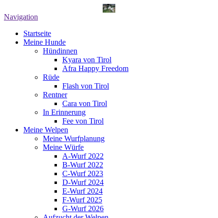
Navigation
Startseite
Meine Hunde
Hündinnen
Kyara von Tirol
Afra Happy Freedom
Rüde
Flash von Tirol
Rentner
Cara von Tirol
In Erinnerung
Fee von Tirol
Meine Welpen
Meine Wurfplanung
Meine Würfe
A-Wurf 2022
B-Wurf 2022
C-Wurf 2023
D-Wurf 2024
E-Wurf 2024
F-Wurf 2025
G-Wurf 2026
Aufzucht der Welpen