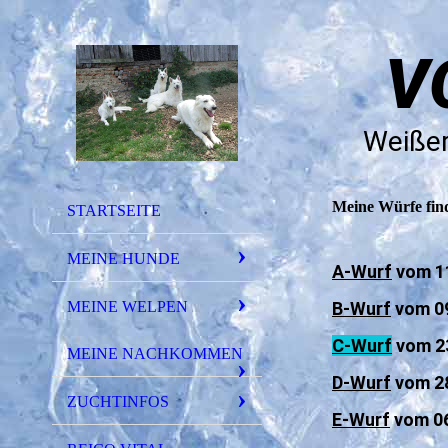
V
Weißer
Meine Würfe find
STARTSEITE
MEINE HUNDE
A-Wurf
vom 1
MEINE WELPEN
B-Wurf
vom 09
C-Wurf
vom 2
MEINE NACHKOMMEN
D-Wurf
vom 28
ZUCHTINFOS
E-Wurf
vom 06